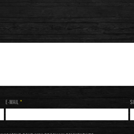
E-MAIL
*
S